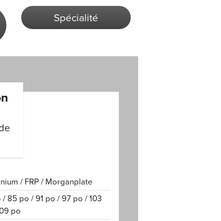
Spécialité
on
 de
nium / FRP / Morganplate
 / 85 po / 91 po / 97 po / 103
109 po