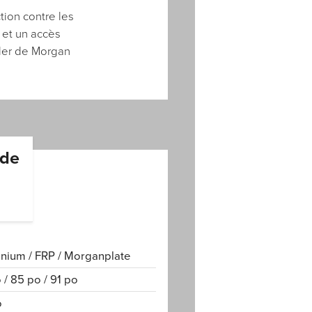
tion contre les
 et un accès
ider de Morgan
 de
nium / FRP / Morganplate
 / 85 po / 91 po
o